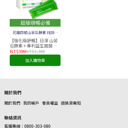
花蓮四號山苦瓜酵素 找回順
暢的感覺！
【強化版舒暢】日濢 山苦
瓜酵素＋專利益生菌菌株
(15包/盒)
NT$399
NT$1,200
加入購物車
關於我們
關於我們
我的帳戶
會員權益
退換貨需知
聯絡資訊
客服專線：0800-303-080