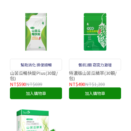
幫助消化 排便順暢
餐前2顆 窈窕力激增
山苦瓜暢快錠Plus(30錠/
特濃版山苦瓜精萃(30顆/
包)
包)
NT$590
NT$699
NT$490
NT$1,200
加入購物車
加入購物車