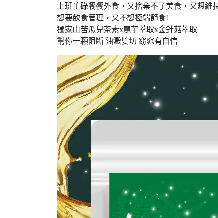
上班忙碌餐餐外食，又捨棄不了美食，又想維持
想要飲食管理，又不想極端節食!
獨家山苦瓜兒茶素x魔芋萃取x金針菇萃取
幫你一顆阻斷 油澱雙切 窈窕有自信