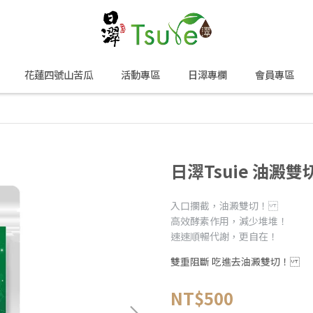
花蓮四號山苦瓜
活動專區
日濢專欄
會員專區
日濢Tsuie 油澱雙切
入口攔截，油澱雙切！
高效酵素作用，減少堆堆！
速速順暢代謝，更自在！
雙重阻斷 吃進去油澱雙切！
NT$500