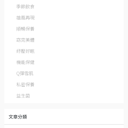
季節飲食
雄風再現
順暢保養
窈窕美體
紓壓好眠
機能保健
Q彈雪肌
私密保養
益生菌
文章分類