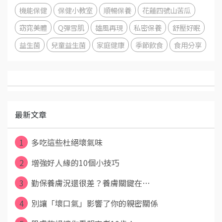
機能保健
保健小教室
順暢保養
花蓮四號山苦瓜
窈窕美體
Q彈雪肌
雄風再現
私密保養
舒壓好眠
益生菌
兒童益生菌
家庭健康
季節飲食
食用分享
最新文章
1
多吃這些杜絕壞氣味
2
增強好人緣的10個小技巧
3
勤保養膚況還很差？養膚關鍵在…
4
別讓「壞口氣」影響了你的親密關係