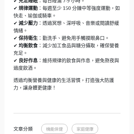
充足睡眠
：每日睡滿 7-9 小時。
✔
規律運動
：每週至少 150 分鐘中等強度運動，如
✔
快走、瑜伽或騎車。
減少壓力
：透過冥想、深呼吸、音樂或閱讀舒緩
✔
情緒。
保持衛生
：勤洗手、避免用手觸摸眼鼻口。
✔
均衡飲食
：減少加工食品與糖分攝取，確保營養
✔
充足。
良好作息
：維持規律的飲食與作息，避免熬夜與
✔
過度飲酒。
透過均衡營養與健康的生活習慣，打造強大防護
力，讓身體更健康！
文章分類
機能保健
家庭健康